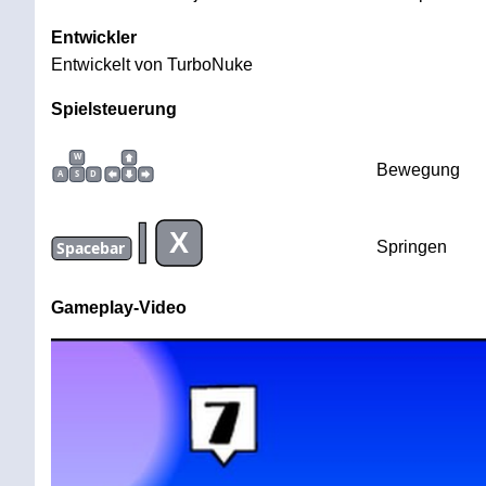
Entwickler
Entwickelt von TurboNuke
Spielsteuerung
W
Bewegung
A
S
D
|
X
Spacebar
Springen
Gameplay-Video