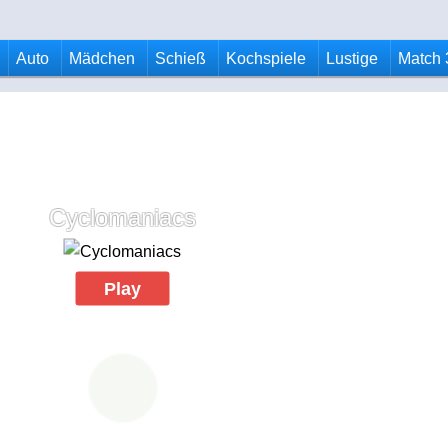
Auto
Mädchen
Schieß
Kochspiele
Lustige
Match 
Cyclomaniacs
Play