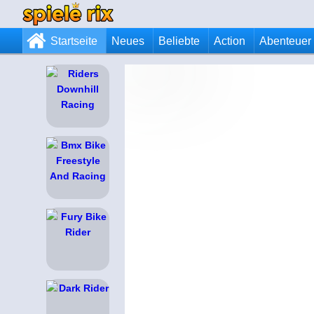
Startseite
Neues
Beliebte
Action
Abenteuer