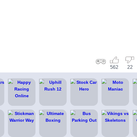
562
22