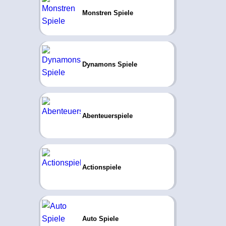
Monstren Spiele
Dynamons Spiele
Abenteuerspiele
Actionspiele
Auto Spiele