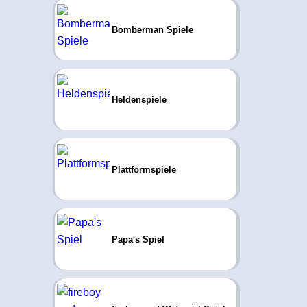
Bomberman Spiele
Heldenspiele
Plattformspiele
Papa's Spiel