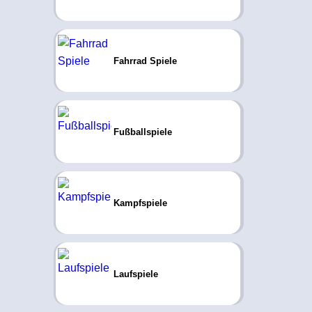
Fahrrad Spiele
Fußballspiele
Kampfspiele
Laufspiele