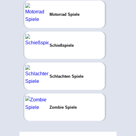
Motorrad Spiele
Schießspiele
Schlachten Spiele
Zombie Spiele