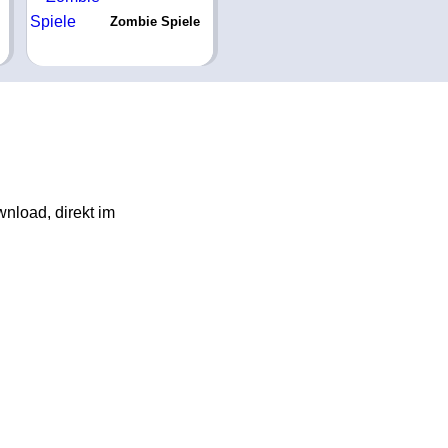
Zombie Spiele
wnload, direkt im