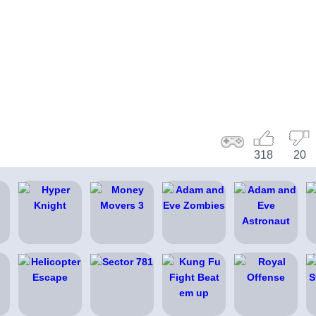
318
20