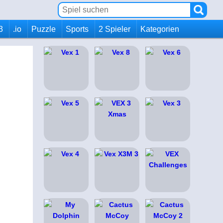
3
.io
Puzzle
Sports
2 Spieler
Kategorien