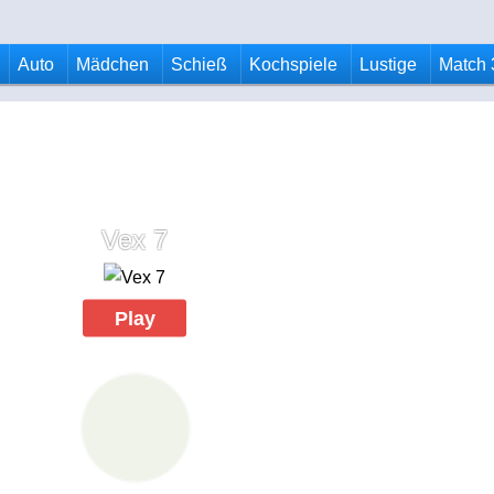
Auto
Mädchen
Schieß
Kochspiele
Lustige
Match 
Vex 7
Play