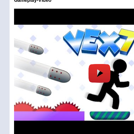
Gameplay-Video