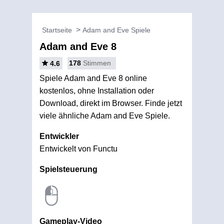
Startseite
Adam and Eve Spiele
Adam and Eve 8
178
Stimmen
4.6
Spiele Adam and Eve 8 online
kostenlos, ohne Installation oder
Download, direkt im Browser. Finde jetzt
viele ähnliche Adam and Eve Spiele.
Entwickler
Entwickelt von Functu
Spielsteuerung
Gameplay-Video