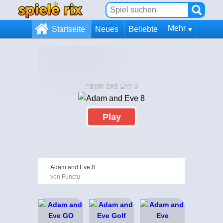
Mehr
Startseite
Neues
Beliebte
Adam and Eve 8
Play
Adam and Eve 8
von Functu