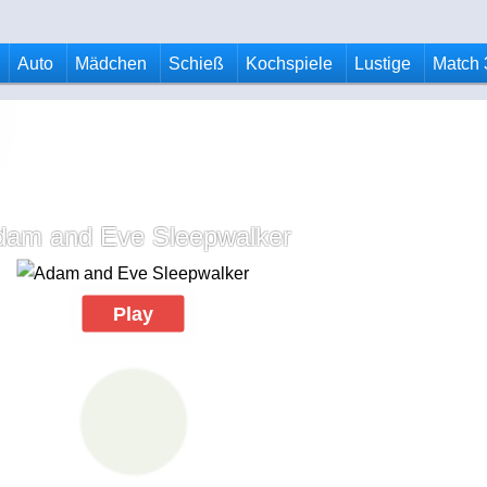
Auto
Mädchen
Schieß
Kochspiele
Lustige
Match 
dam and Eve Sleepwalker
Play