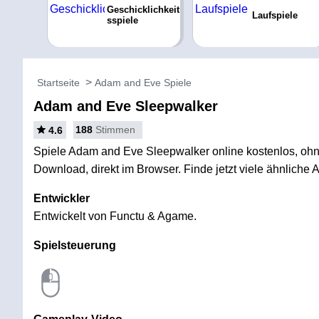
Geschicklichkeit
Laufspiele
sspiele
Startseite
Adam and Eve Spiele
Adam and Eve Sleepwalker
188
Stimmen
4.6
Spiele Adam and Eve Sleepwalker online kostenlos, ohne
Download, direkt im Browser. Finde jetzt viele ähnliche
Entwickler
Entwickelt von Functu & Agame.
Spielsteuerung