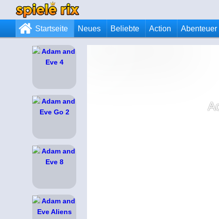
Startseite
Neues
Beliebte
Action
Abenteuer
A