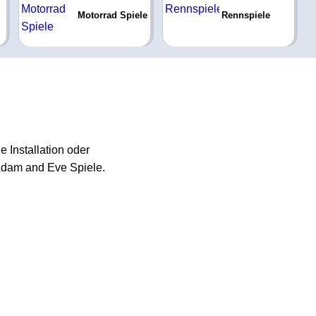
Motorrad Spiele
Rennspiele
 Installation oder
 Adam and Eve Spiele.