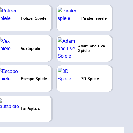
Polizei Spiele
Piraten spiele
Adam and Eve
Vex Spiele
Spiele
Escape Spiele
3D Spiele
Laufspiele