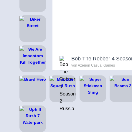
Bob The Robber 4 Seaso
von Azerion Casual Games