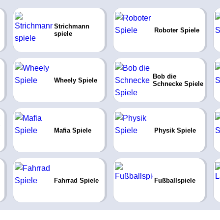
Strichmann
Roboter Spiele
spiele
Bob die
Wheely Spiele
Schnecke Spiele
Mafia Spiele
Physik Spiele
Fahrrad Spiele
Fußballspiele