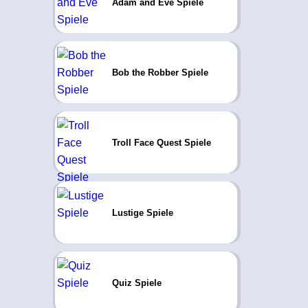
Adam and Eve Spiele
Bob the Robber Spiele
Troll Face Quest Spiele
Lustige Spiele
Quiz Spiele