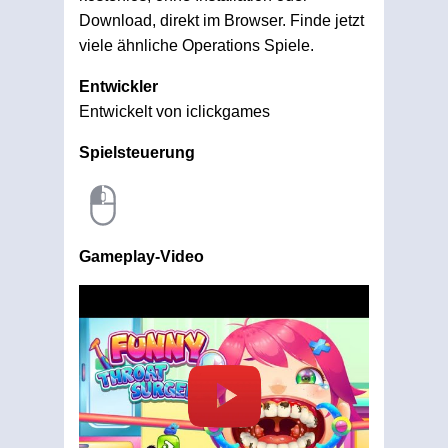
Download, direkt im Browser. Finde jetzt
viele ähnliche Operations Spiele.
Entwickler
Entwickelt von iclickgames
Spielsteuerung
Gameplay-Video