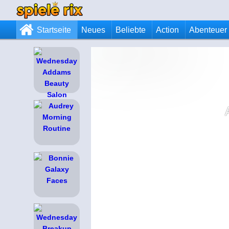
Startseite
Neues
Beliebte
Action
Abenteuer