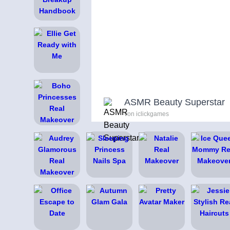
ASMR Beauty Superstar
von iclickgames