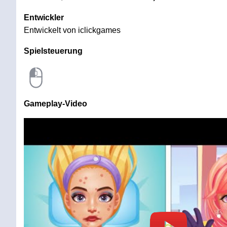
Entwickler
Entwickelt von iclickgames
Spielsteuerung
Gameplay-Video