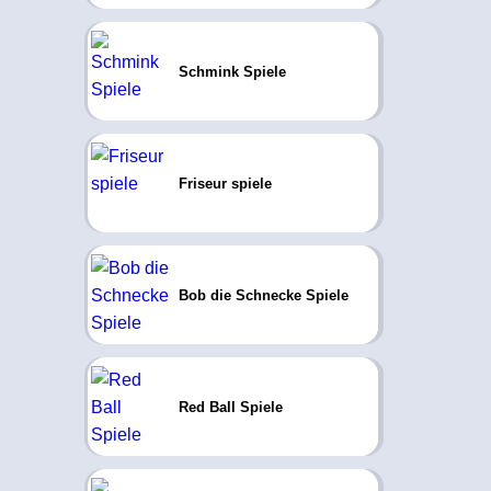
Schmink Spiele
Friseur spiele
Bob die Schnecke Spiele
Red Ball Spiele