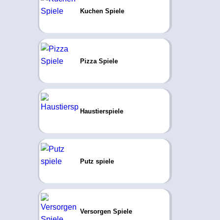
Kuchen Spiele
Pizza Spiele
Haustierspiele
Putz spiele
Versorgen Spiele