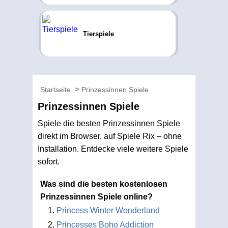
Tierspiele
Startseite
Prinzessinnen Spiele
Prinzessinnen Spiele
Spiele die besten Prinzessinnen Spiele
direkt im Browser, auf Spiele Rix – ohne
Installation. Entdecke viele weitere Spiele
sofort.
Was sind die besten kostenlosen
Prinzessinnen Spiele online?
Princess Winter Wonderland
Princesses Boho Addiction