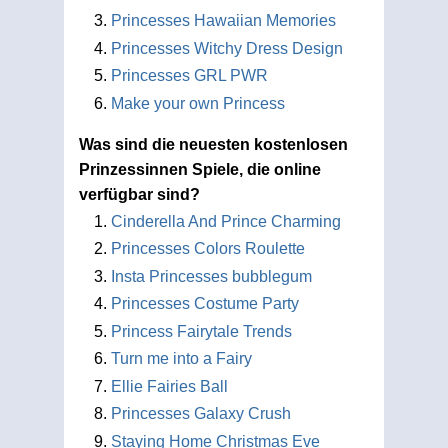
Princesses Hawaiian Memories
Princesses Witchy Dress Design
Princesses GRL PWR
Make your own Princess
Was sind die neuesten kostenlosen
Prinzessinnen Spiele, die online
verfügbar sind?
Cinderella And Prince Charming
Princesses Colors Roulette
Insta Princesses bubblegum
Princesses Costume Party
Princess Fairytale Trends
Turn me into a Fairy
Ellie Fairies Ball
Princesses Galaxy Crush
Staying Home Christmas Eve