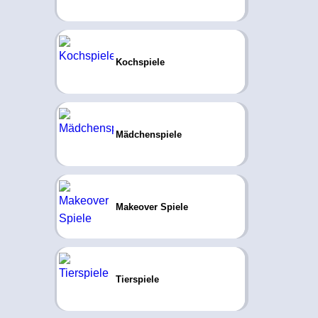
Kochspiele
Mädchenspiele
Makeover Spiele
Tierspiele