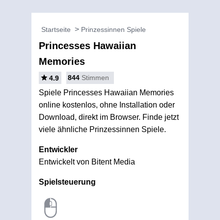
Startseite
Prinzessinnen Spiele
Princesses Hawaiian
Memories
844
Stimmen
4.9
Spiele Princesses Hawaiian Memories
online kostenlos, ohne Installation oder
Download, direkt im Browser. Finde jetzt
viele ähnliche Prinzessinnen Spiele.
Entwickler
Entwickelt von Bitent Media
Spielsteuerung