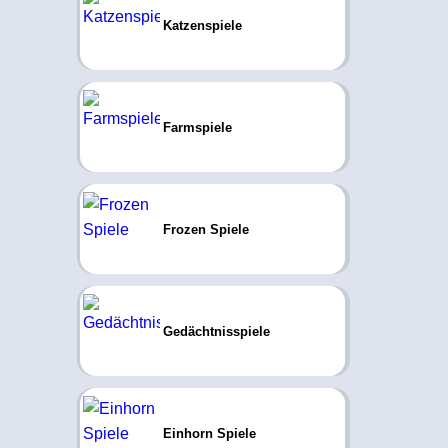
Katzenspiele
Farmspiele
Frozen Spiele
Gedächtnisspiele
Einhorn Spiele