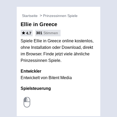
Startseite
Prinzessinnen Spiele
Ellie in Greece
301
Stimmen
4.7
Spiele Ellie in Greece online kostenlos,
ohne Installation oder Download, direkt
im Browser. Finde jetzt viele ähnliche
Prinzessinnen Spiele.
Entwickler
Entwickelt von Bitent Media
Spielsteuerung