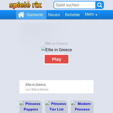
Mehr
Startseite
Neues
Beliebte
Ellie in Greece
Play
Ellie in Greece
von Bitent Media