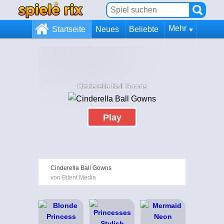
Mehr
Startseite
Neues
Beliebte
Cinderella Ball Gowns
Play
Cinderella Ball Gowns
von Bitent Media