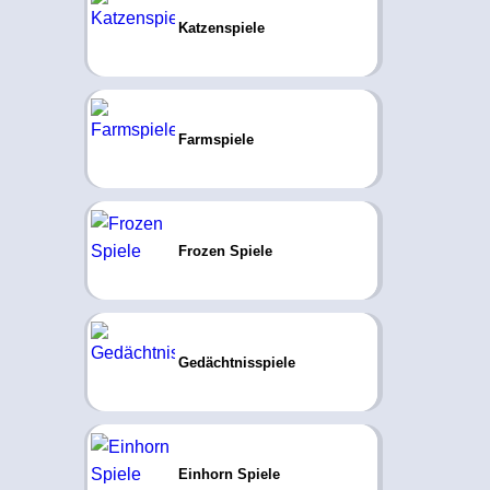
Katzenspiele
Farmspiele
Frozen Spiele
Gedächtnisspiele
Einhorn Spiele