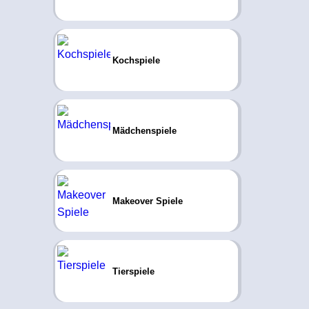
Kochspiele
Mädchenspiele
Makeover Spiele
Tierspiele