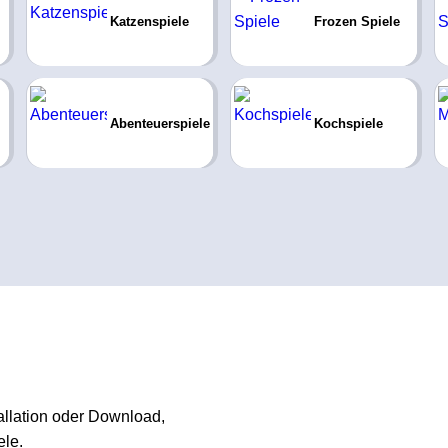
Katzenspiele
Frozen Spiele
Abenteuerspiele
Kochspiele
tallation oder Download,
ele.