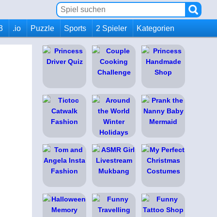
3
.io
Puzzle
Sports
2 Spieler
Kategorien