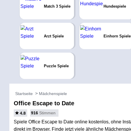
Match 3 Spiele
Hundespiele
Arzt Spiele
Einhorn Spiele
Puzzle Spiele
Startseite
Mädchenspiele
Office Escape to Date
916
Stimmen
4.8
Spiele Office Escape to Date online kostenlos, ohne Ins
direkt im Browser. Finde jetzt viele ähnliche Mädchenspi