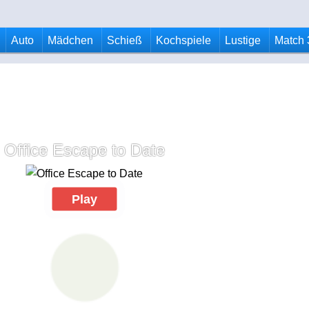
Auto
Mädchen
Schieß
Kochspiele
Lustige
Match 
Office Escape to Date
Play