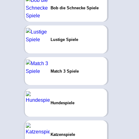
Bob die Schnecke Spiele
Lustige Spiele
Match 3 Spiele
Hundespiele
Katzenspiele