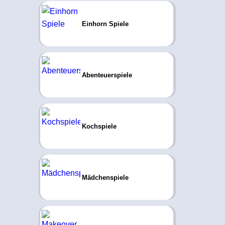
Einhorn Spiele
Abenteuerspiele
Kochspiele
Mädchenspiele