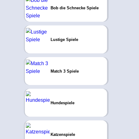
Bob die Schnecke Spiele
Lustige Spiele
Match 3 Spiele
Hundespiele
Katzenspiele