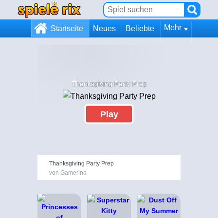
Mehr
Startseite
Neues
Beliebte
Thanksgiving Party Prep
Play
Thanksgiving Party Prep
von Gamerina