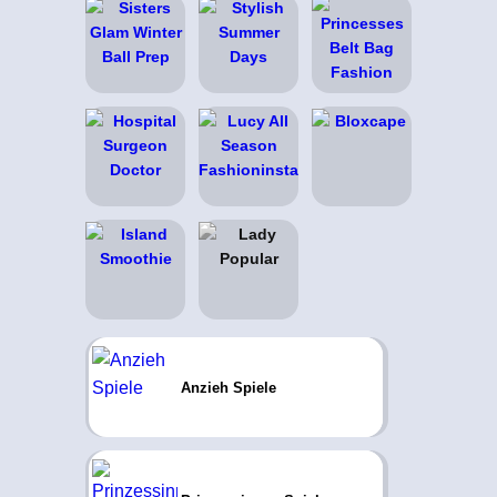
Anzieh Spiele