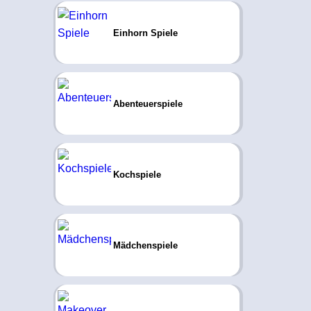
Einhorn Spiele
Abenteuerspiele
Kochspiele
Mädchenspiele