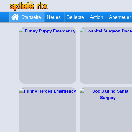
Startseite
Neues
Beliebte
Action
Abenteuer