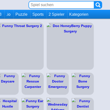
3
.io
Puzzle
Sports
2 Spieler
Kategorien