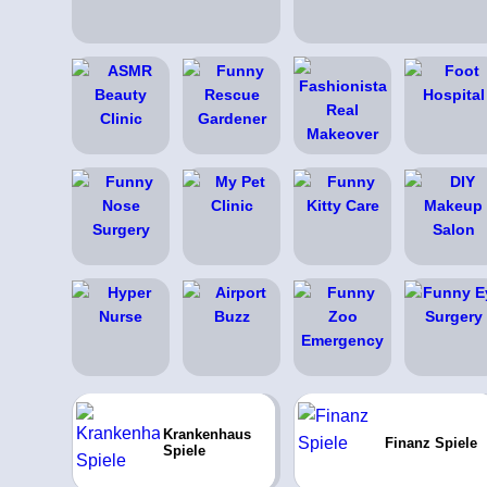
Krankenhaus
Finanz Spiele
Spiele