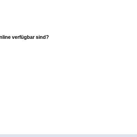
nline verfügbar sind?