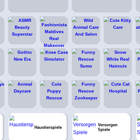
Versorgen
Haustierspiele
Spiele