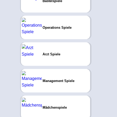
Bastelspiele
Operations Spiele
Arzt Spiele
Management Spiele
Mädchenspiele