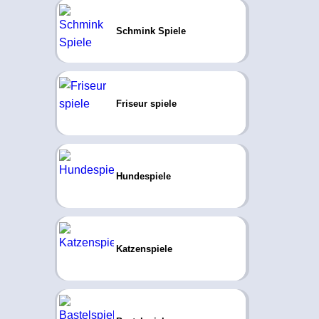
Schmink Spiele
Friseur spiele
Hundespiele
Katzenspiele