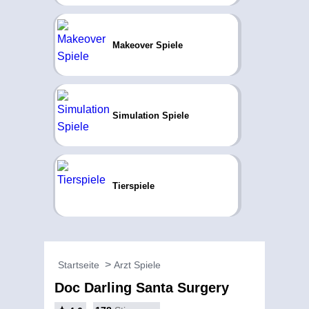
Makeover Spiele
Simulation Spiele
Tierspiele
Startseite
Arzt Spiele
Doc Darling Santa Surgery