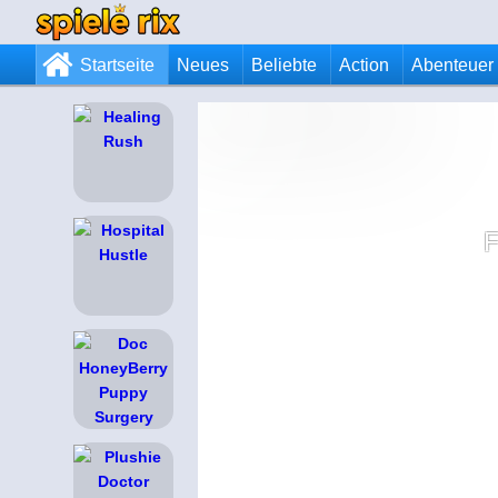
Startseite
Neues
Beliebte
Action
Abenteuer
F