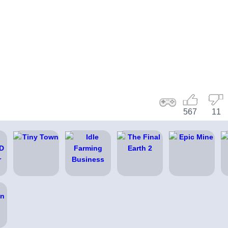
567
11