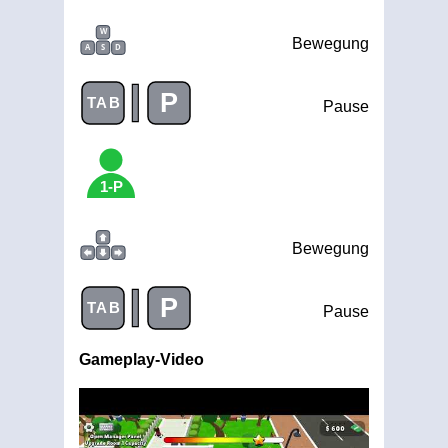
W
Bewegung
A
S
D
|
P
TAB
Pause
1-P
Bewegung
|
P
TAB
Pause
Gameplay-Video