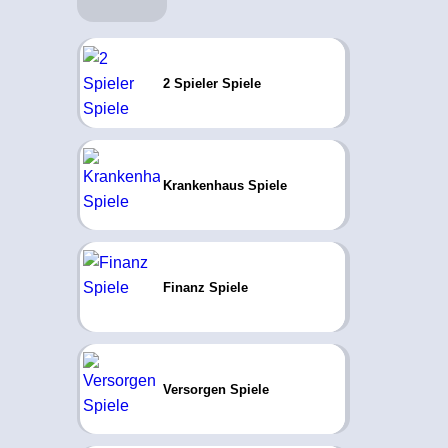
2 Spieler Spiele
Krankenhaus Spiele
Finanz Spiele
Versorgen Spiele