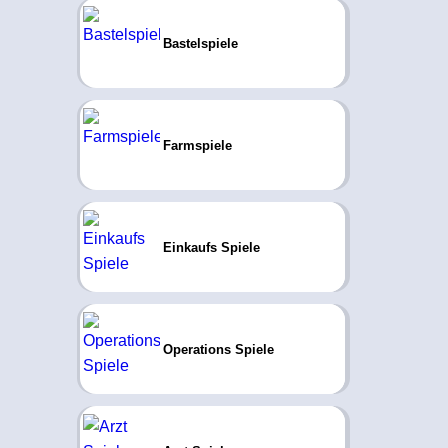
Bastelspiele
Farmspiele
Einkaufs Spiele
Operations Spiele