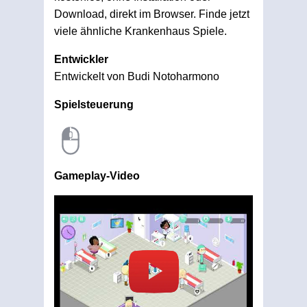
Download, direkt im Browser. Finde jetzt
viele ähnliche Krankenhaus Spiele.
Entwickler
Entwickelt von Budi Notoharmono
Spielsteuerung
Gameplay-Video