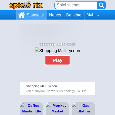
Mehr
Startseite
Neues
Beliebte
Shopping Mall Tycoon
Play
Shopping Mall Tycoon
von Yizhiyuan Network Technology Co., Ltd.