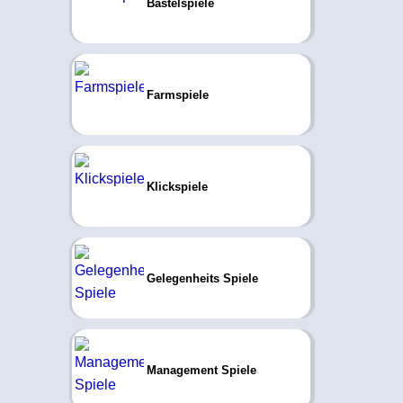
Bastelspiele
Farmspiele
Klickspiele
Gelegenheits Spiele
Management Spiele