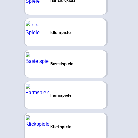
Bauen-Spiele
Idle Spiele
Bastelspiele
Farmspiele
Klickspiele