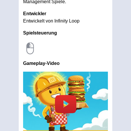
Management Spiele.
Entwickler
Entwickelt von Infinity Loop
Spielsteuerung
Gameplay-Video