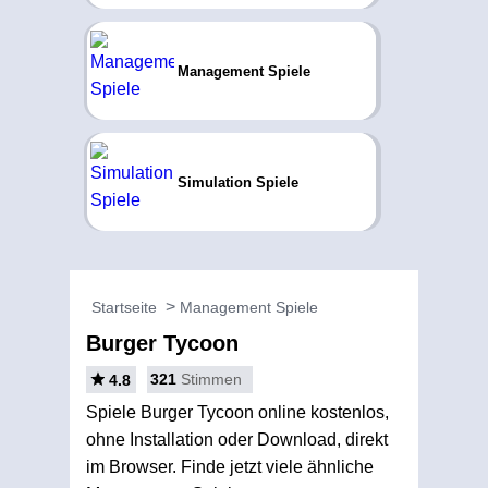
Management Spiele
Simulation Spiele
Startseite
Management Spiele
Burger Tycoon
321
Stimmen
4.8
Spiele Burger Tycoon online kostenlos,
ohne Installation oder Download, direkt
im Browser. Finde jetzt viele ähnliche