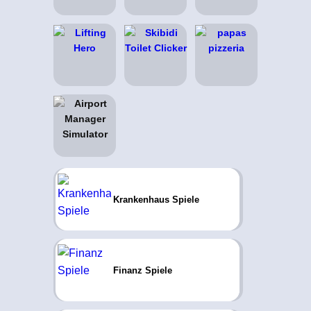
Krankenhaus Spiele
Finanz Spiele