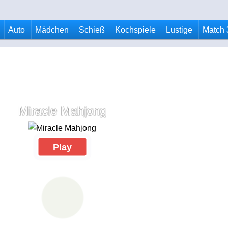
Auto
Mädchen
Schieß
Kochspiele
Lustige
Match 
Miracle Mahjong
Play