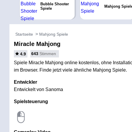
Bubble Shooter
Mahjong Spiel
Spiele
Startseite
Mahjong Spiele
Miracle Mahjong
643
Stimmen
4.9
Spiele Miracle Mahjong online kostenlos, ohne Installat
im Browser. Finde jetzt viele ähnliche Mahjong Spiele.
Entwickler
Entwickelt von Sanoma
Spielsteuerung