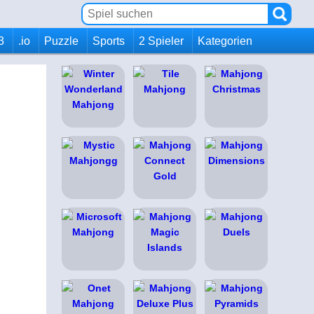
3
.io
Puzzle
Sports
2 Spieler
Kategorien