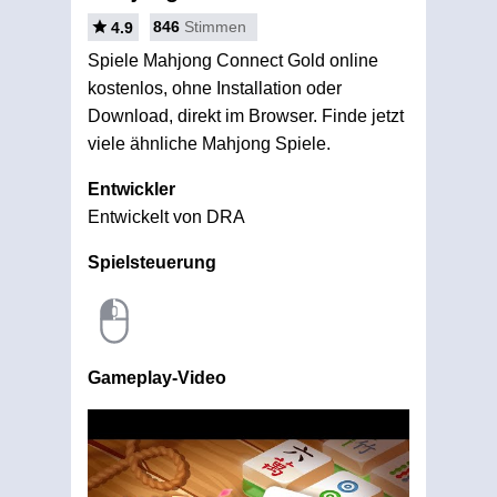
846
Stimmen
4.9
Spiele Mahjong Connect Gold online
kostenlos, ohne Installation oder
Download, direkt im Browser. Finde jetzt
viele ähnliche Mahjong Spiele.
Entwickler
Entwickelt von DRA
Spielsteuerung
Gameplay-Video