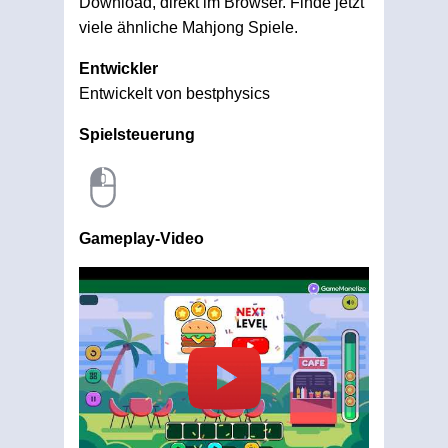
Download, direkt im Browser. Finde jetzt
viele ähnliche Mahjong Spiele.
Entwickler
Entwickelt von bestphysics
Spielsteuerung
Gameplay-Video