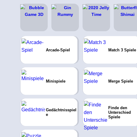
Arcade-Spiel
Match 3 Spiele
Minispiele
Merge Spiele
Finde den
Gedächtnisspiel
Unterschied
e
Spiele