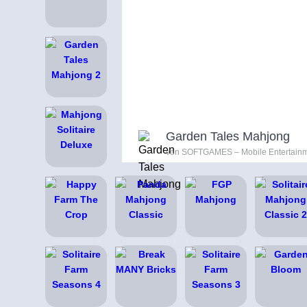
Garden Tales Mahjong
von SOFTGAMES – Mobile Entertain