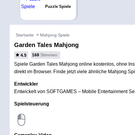
Puzzle Spiele
Startseite
Mahjong Spiele
Garden Tales Mahjong
168
Stimmen
4.5
Spiele Garden Tales Mahjong online kostenlos, ohne Ins
direkt im Browser. Finde jetzt viele ähnliche Mahjong Spi
Entwickler
Entwickelt von SOFTGAMES – Mobile Entertainment S
Spielsteuerung