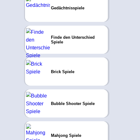
Gedächtnisspiele
Finde den Unterschied
Spiele
Brick Spiele
Bubble Shooter Spiele
Mahjong Spiele