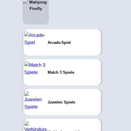
Arcade-Spiel
Match 3 Spiele
Juwelen Spiele