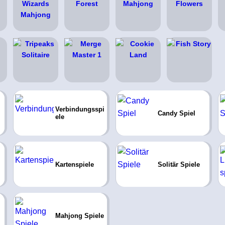
Verbindungsspi
Candy Spiel
ele
Kartenspiele
Solitär Spiele
Mahjong Spiele