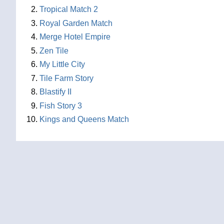
Tropical Match 2
Royal Garden Match
Merge Hotel Empire
Zen Tile
My Little City
Tile Farm Story
Blastify II
Fish Story 3
Kings and Queens Match