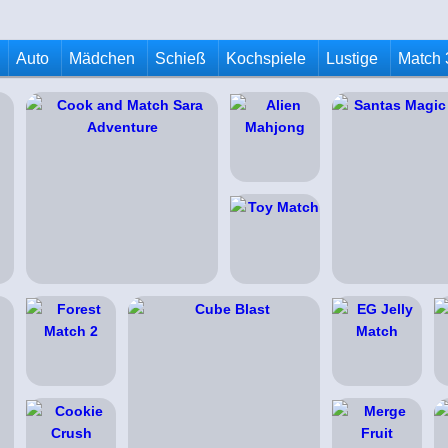
Auto
Mädchen
Schieß
Kochspiele
Lustige
Match 