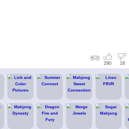
290
18