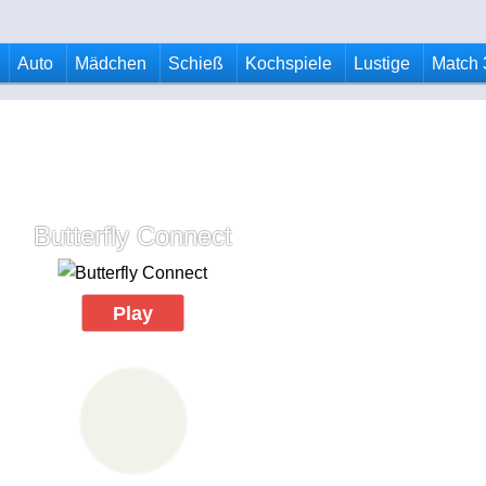
Auto
Mädchen
Schieß
Kochspiele
Lustige
Match 
Butterfly Connect
Play