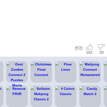
102
20