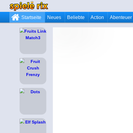
Startseite
Neues
Beliebte
Action
Abenteuer