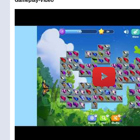
Gameplay-Video