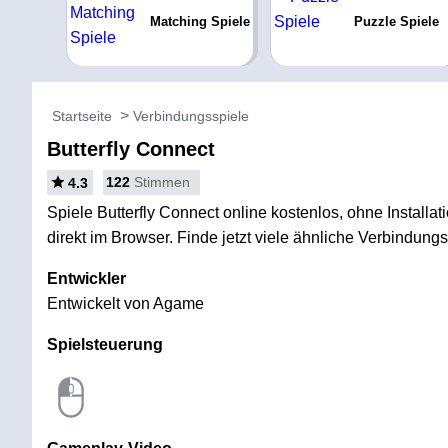
Matching Spiele
Puzzle Spiele
Startseite
Verbindungsspiele
Butterfly Connect
122
Stimmen
4.3
Spiele Butterfly Connect online kostenlos, ohne Installa
direkt im Browser. Finde jetzt viele ähnliche Verbindungs
Entwickler
Entwickelt von Agame
Spielsteuerung