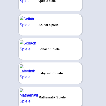
Quiz Spiele
Solitär Spiele
Schach Spiele
Labyrinth Spiele
Mathematik Spiele