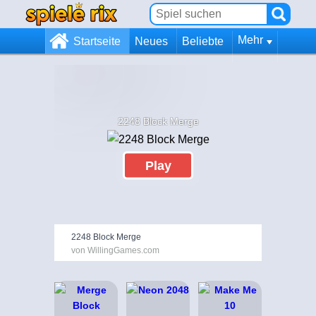
Mehr
Startseite
Neues
Beliebte
2248 Block Merge
Play
2248 Block Merge
von WillingGames.com