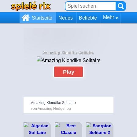
Mehr
Startseite
Neues
Beliebte
Amazing Klondike Solitaire
Play
Amazing Klondike Solitaire
von Amazing Hedgehog