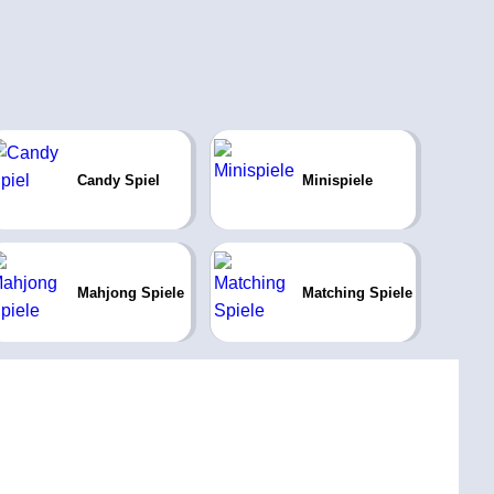
Candy Spiel
Minispiele
Mahjong Spiele
Matching Spiele