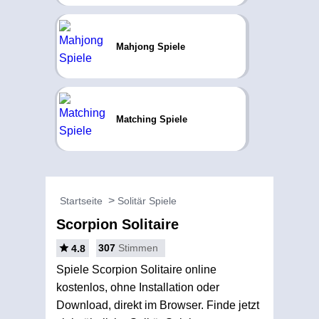
Mahjong Spiele
Matching Spiele
Startseite
Solitär Spiele
Scorpion Solitaire
307
Stimmen
4.8
Spiele Scorpion Solitaire online
kostenlos, ohne Installation oder
Download, direkt im Browser. Finde jetzt