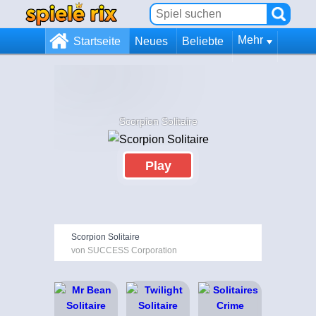
Mehr
Startseite
Neues
Beliebte
Scorpion Solitaire
Play
Scorpion Solitaire
von SUCCESS Corporation