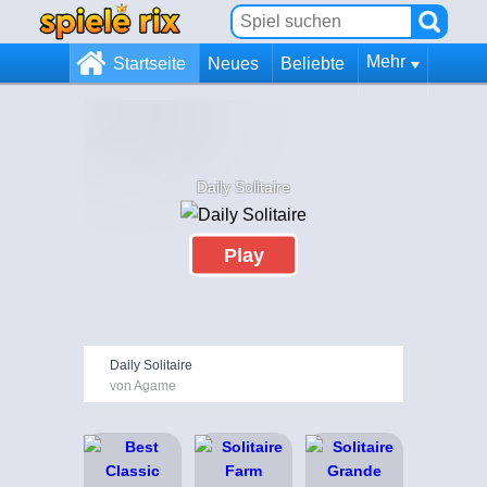
Mehr
Startseite
Neues
Beliebte
Daily Solitaire
Play
Daily Solitaire
von Agame