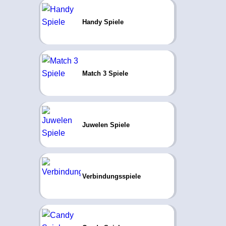
Handy Spiele
Match 3 Spiele
Juwelen Spiele
Verbindungsspiele