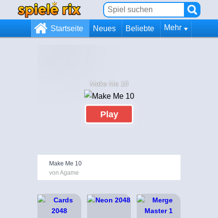
Mehr
Startseite
Neues
Beliebte
Make Me 10
Play
Make Me 10
von Agame