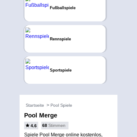
Fußballspiele
Rennspiele
Sportspiele
Startseite
Pool Spiele
Pool Merge
68
Stimmen
4.6
Spiele Pool Merge online kostenlos,