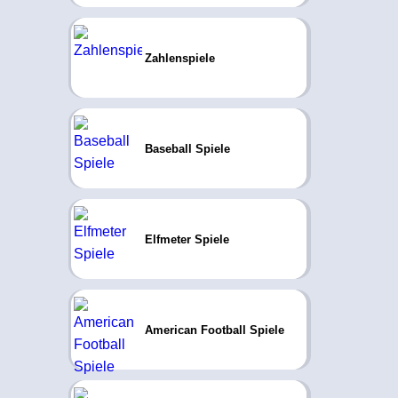
Zahlenspiele
Baseball Spiele
Elfmeter Spiele
American Football Spiele