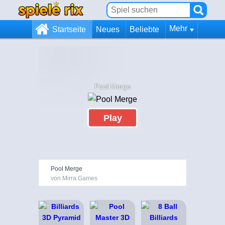
Mehr
Startseite
Neues
Beliebte
Pool Merge
Play
Pool Merge
von Mirra Games