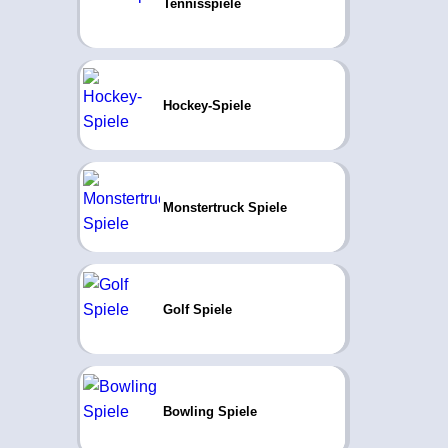
Tennisspiele
Hockey-Spiele
Monstertruck Spiele
Golf Spiele
Bowling Spiele