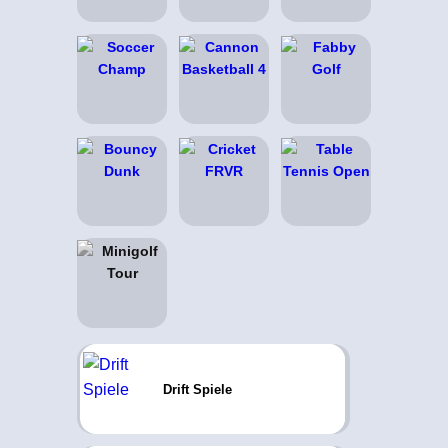
Drift Spiele