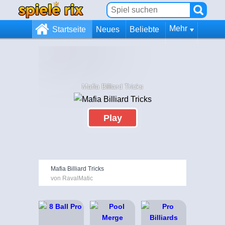
Mehr
Startseite
Neues
Beliebte
Mafia Billiard Tricks
Play
Mafia Billiard Tricks
von RavalMatic