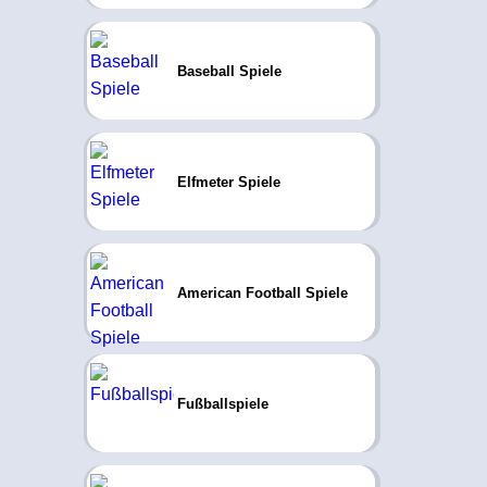
Baseball Spiele
Elfmeter Spiele
American Football Spiele
Fußballspiele