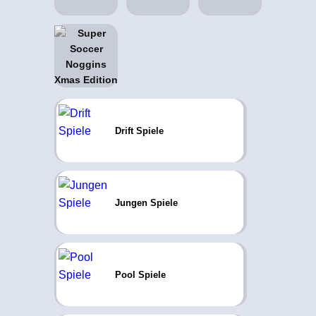
Drift Spiele
Jungen Spiele
Pool Spiele