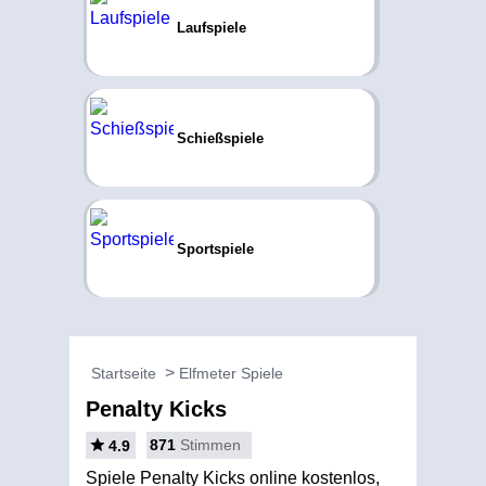
Laufspiele
Schießspiele
Sportspiele
Startseite
Elfmeter Spiele
Penalty Kicks
871
Stimmen
4.9
Spiele Penalty Kicks online kostenlos,