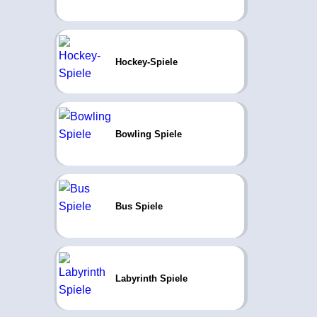
Hockey-Spiele
Bowling Spiele
Bus Spiele
Labyrinth Spiele