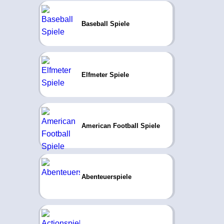
Baseball Spiele
Elfmeter Spiele
American Football Spiele
Abenteuerspiele