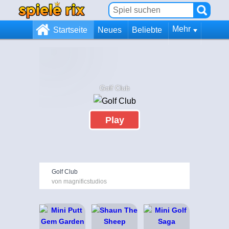
Mehr
Startseite
Neues
Beliebte
Golf Club
Play
Golf Club
von magnificstudios