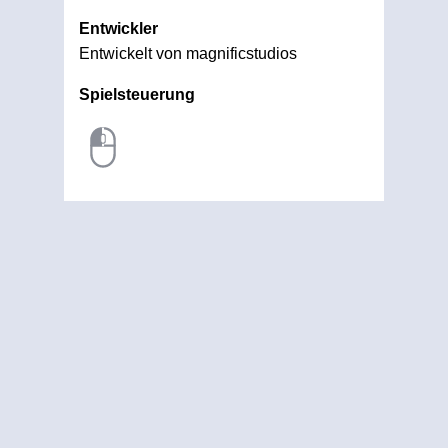
Entwickler
Entwickelt von magnificstudios
Spielsteuerung