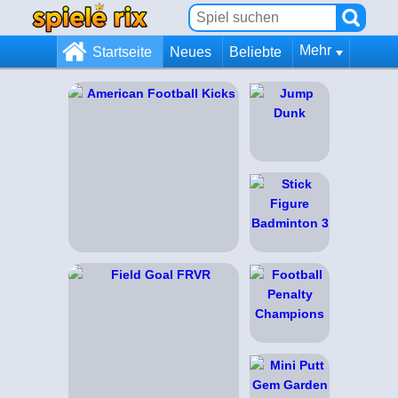
Mehr
Startseite
Neues
Beliebte