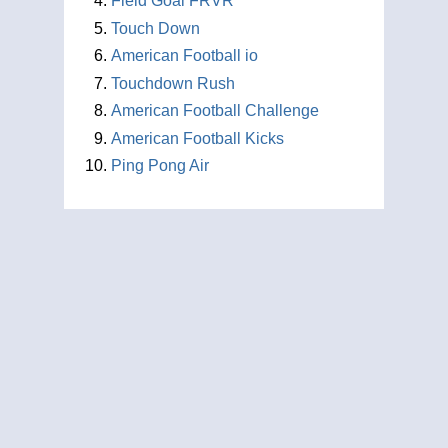
Field Goal FRVR
Touch Down
American Football io
Touchdown Rush
American Football Challenge
American Football Kicks
Ping Pong Air