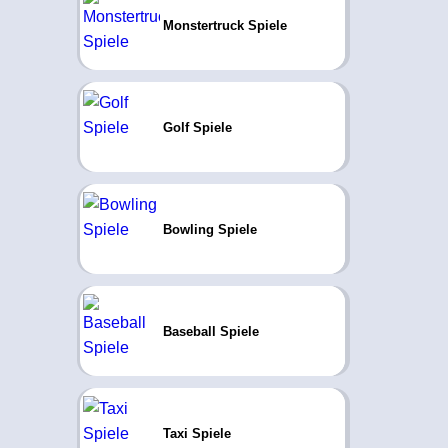
Monstertruck Spiele
Golf Spiele
Bowling Spiele
Baseball Spiele
Taxi Spiele