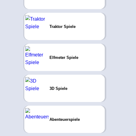
Traktor Spiele
Elfmeter Spiele
3D Spiele
Abenteuerspiele