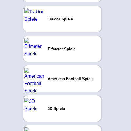
Traktor Spiele
Elfmeter Spiele
American Football Spiele
3D Spiele