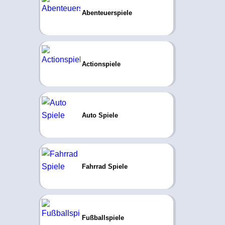
Abenteuerspiele
Actionspiele
Auto Spiele
Fahrrad Spiele
Fußballspiele