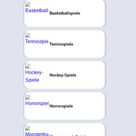
Basketballspiele
Tennisspiele
Hockey-Spiele
Horrorspiele