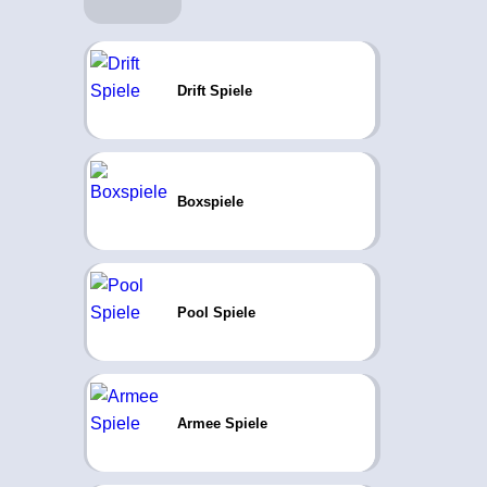
Drift Spiele
Boxspiele
Pool Spiele
Armee Spiele