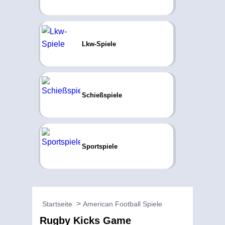
Lkw-Spiele
Schießspiele
Sportspiele
Startseite
American Football Spiele
Rugby Kicks Game