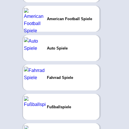
American Football Spiele
Auto Spiele
Fahrrad Spiele
Fußballspiele