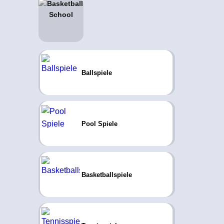
Ballspiele
Pool Spiele
Basketballspiele