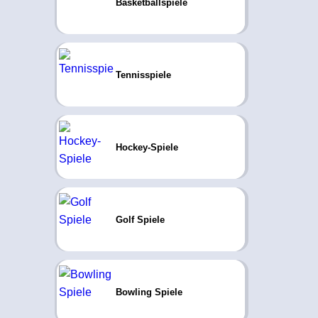
Basketballspiele
Tennisspiele
Hockey-Spiele
Golf Spiele
Bowling Spiele