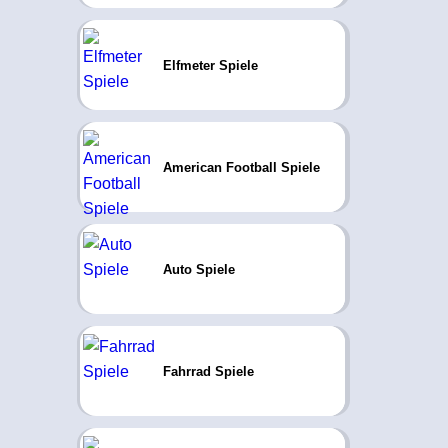
Elfmeter Spiele
American Football Spiele
Auto Spiele
Fahrrad Spiele